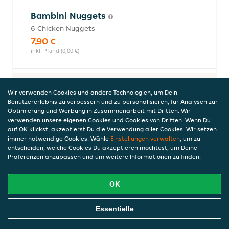
Bambini Nuggets
6 Chicken Nuggets
7,90 €
inkl. Pfand (0,00 €)
Desserts
Wir verwenden Cookies und andere Technologien, um Dein
Benutzererlebnis zu verbessern und zu personalisieren, für Analysen zur
Optimierung und Werbung in Zusammenarbeit mit Dritten. Wir
verwenden unsere eigenen Cookies und Cookies von Dritten. Wenn Du
auf OK klickst, akzeptierst Du die Verwendung aller Cookies. Wir setzen
Florida Eis (Cookie) 150ml
immer notwendige Cookies. Wähle
Einstellungen verwalten
, um zu
Eis mit Keksstueckchen. schokosauce und
entscheiden, welche Cookies Du akzeptieren möchtest, um Deine
butterkeksgeschmack.
Präferenzen anzupassen und um weitere Informationen zu finden.
3,90 €
inkl. Pfand (0,00 €), 26,00 €/l, 0,15l
OK
Online Essen Bestellen
Essentielle
Florida Eis (Cookie) 500ml