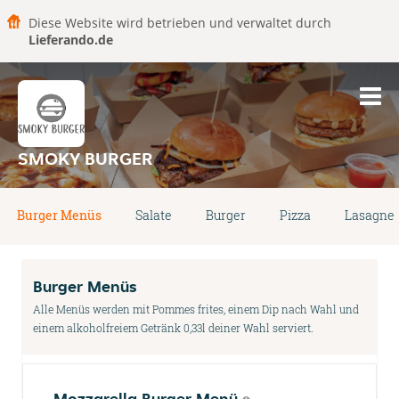
Diese Website wird betrieben und verwaltet durch
Lieferando.de
SMOKY BURGER
Burger Menüs
Salate
Burger
Pizza
Lasagne
Burger Menüs
Alle Menüs werden mit Pommes frites, einem Dip nach Wahl und
einem alkoholfreiem Getränk 0,33l deiner Wahl serviert.
Mozzarella Burger Menü