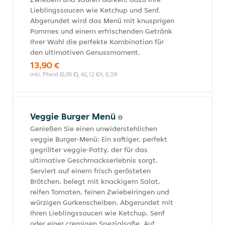
Lieblingssaucen wie Ketchup und Senf.
Abgerundet wird das Menü mit knusprigen
Pommes und einem erfrischenden Getränk
Ihrer Wahl die perfekte Kombination für
den ultimativen Genussmoment.
13,90 €
inkl. Pfand (0,00 €), 42,12 €/l, 0,33l
Veggie Burger Menü
Genießen Sie einen unwiderstehlichen
veggie Burger-Menü: Ein saftiger, perfekt
gegrillter veggie-Patty, der für das
ultimative Geschmackserlebnis sorgt.
Serviert auf einem frisch gerösteten
Brötchen, belegt mit knackigem Salat,
reifen Tomaten, feinen Zwiebelringen und
würzigen Gurkenscheiben. Abgerundet mit
Ihren Lieblingssaucen wie Ketchup, Senf
oder einer cremigen Spezialsoße. Auf